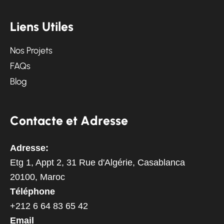
L
i
e
n
s
U
t
i
l
e
s
Nos Projets
FAQs
Blog
C
o
n
t
a
c
t
e
e
t
A
d
r
e
s
s
e
Adresse:
Etg 1, Appt 2, 31 Rue d'Algérie, Casablanca
20100, Maroc
Téléphone
+212 6 64 83 65 42
Email